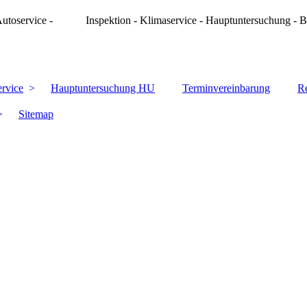
 Autoservice - Inspektion - Klimaservice - Hauptuntersuchung - 
ervice
Hauptuntersuchung HU
Terminvereinbarung
Re
Sitemap